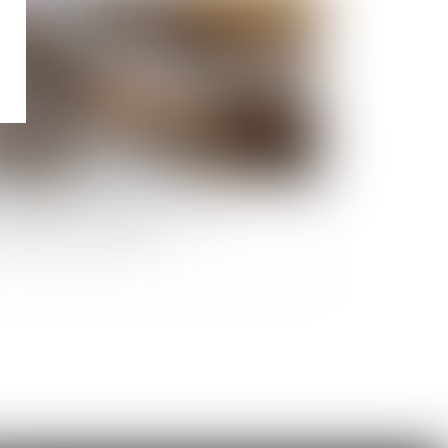
i Pinel et baux commerciaux : entre
cadrement et souplesse