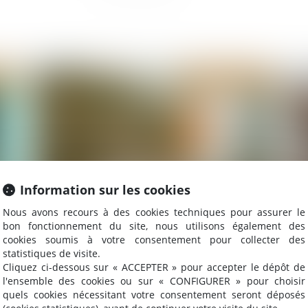
2024
Publié le :
03/04/2024
Information sur les cookies
Nous avons recours à des cookies techniques pour assurer le
n
Bail professionnel ou bail commercial : quelles
Act
bon fonctionnement du site, nous utilisons également des
cookies soumis à votre consentement pour collecter des
différences, comment choisir ?
in
statistiques de visite.
co
Cliquez ci-dessous sur « ACCEPTER » pour accepter le dépôt de
ir
l'ensemble des cookies ou sur « CONFIGURER » pour choisir
quels cookies nécessitant votre consentement seront déposés
2024
Publié le :
26/01/2024