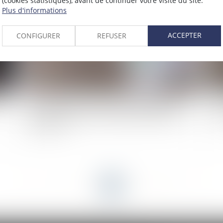
(cookies statistiques), avant de continuer votre visite du site.
Plus d'informations
ACCEPTER
CONFIGURER
REFUSER
on
Conséquences de l’offre de renouvellement du
Lo
bail à des clauses et conditions différentes du
en
bail expiré
<<
<
...
4
5
6
7
8
9
10
...
>
>>