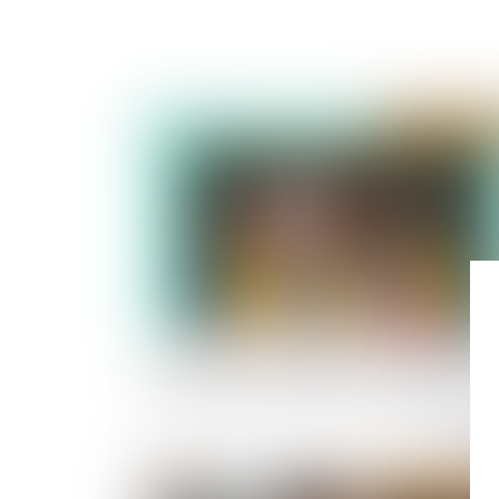
Publié le :
16/04/
Projet de loi de simplification : mensualisatio
des loyers pour les baux commerciaux
Publié le :
07/02/