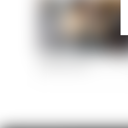
Convention d’occupation précaire et obligati
de délivrance des locaux