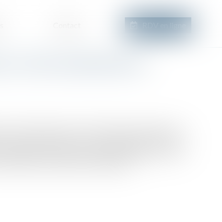
s
Contact
RDV en ligne
ux : entre encadrement et
le 18 juin 2014, la loi Pinel relative à l’artisanat, au
est venue bouleverser le cadre juridique des baux
ou régnait sur les contrats de location portant sur des
merciales, artisanales ou industrielles...