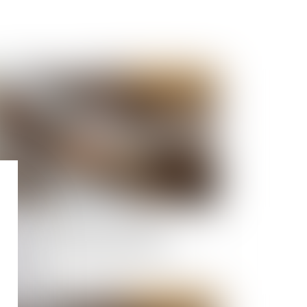
Publié le :
27/02/2024
ion en fixation du loyer : l’assignation
troduite auprès du juge des loyers
mmerciaux sans mémoire préalable est
recevable
Publié le :
17/01/2024