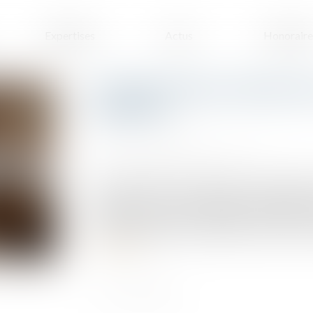
Expertises
Actus
Honoraire
Loi Pinel et baux commercia
souplesse
Publié le :
17/01/2024
Source :
formation.lefebvre-dalloz.fr
La loi Pinel fêtera en 2024 ses 10 ans. Publiée 
commerce et aux très petites entreprises 
commerciaux. Jusqu’à cette date, un certain fl
locaux immobiliers accueillant des activités com
Lire la suite