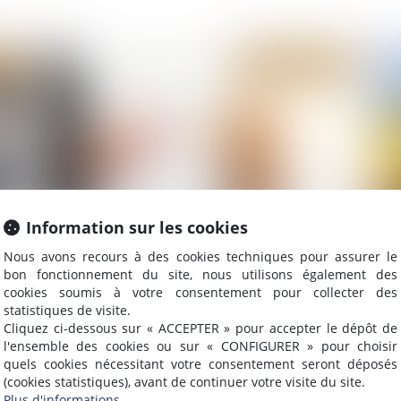
2023
Publié le :
18/10/2023
Information sur les cookies
re
Le droit du propriétaire à la démolition de tout
Ch
Nous avons recours à des cookies techniques pour assurer le
empiétement n’est pas soumis à un contrôle de
d’
bon fonctionnement du site, nous utilisons également des
cookies soumis à votre consentement pour collecter des
proportionnalité
statistiques de visite.
Cliquez ci-dessous sur « ACCEPTER » pour accepter le dépôt de
l'ensemble des cookies ou sur « CONFIGURER » pour choisir
2023
Publié le :
04/10/2023
quels cookies nécessitant votre consentement seront déposés
(cookies statistiques), avant de continuer votre visite du site.
Plus d'informations