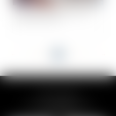
Un locataire a-il le droit de repeindre un mur
dans la couleur qu'il veut ?
<<
<
...
66
67
68
69
70
71
72
...
>
>>
CLAIRE-LISE BREGOU
24 rue Durand - 34000 MONTPELLIER
Tél :
06 87 26 76 83