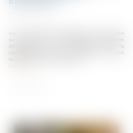
d’amélioration
Publié le :
27/10/2021
Source :
www.efl.fr
Les travaux réalisés personnellement par un indivisaire
sur un bien indivis ne constituent pas des dépenses
d’amélioration ou de conservation dont le
remboursement donnerait lieu à indemnité ; ils peuvent
toutefois donner lieu à rémunération.
Lire la suite
Publié le :
03/11/2021