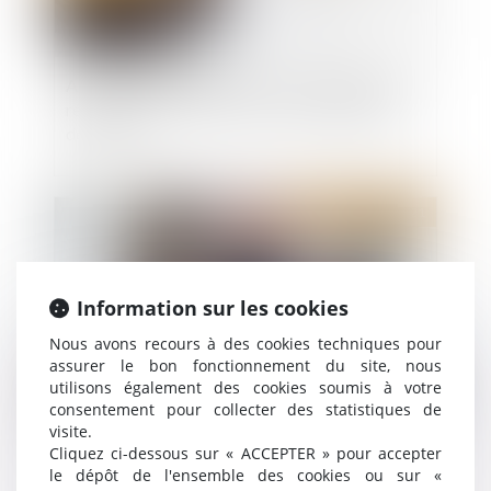
Assurance dommages-ouvrage : obligation de
répondre dans les 60 jours à toute déclaration
de sinistre
Publié le :
27/10/2021
Information sur les cookies
Nous avons recours à des cookies techniques pour
assurer le bon fonctionnement du site, nous
utilisons également des cookies soumis à votre
consentement pour collecter des statistiques de
visite.
Les travaux réalisés par un indivisaire sur un bien
Cliquez ci-dessous sur « ACCEPTER » pour accepter
indivis ne sont pas des dépenses d’amélioration
le dépôt de l'ensemble des cookies ou sur «