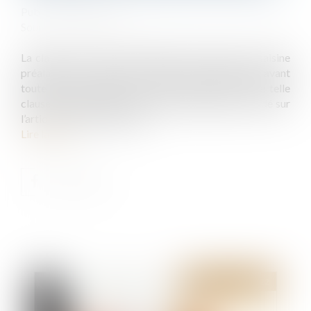
Publié le :
30/06/2022
Source :
www.efl.fr
La clause du contrat d’architecte qui impose une saisine
préalable du conseil de l’Ordre des architectes avant
toute action judiciaire est présumée abusive. Une telle
clause n’est pas applicable lorsque le litige est fondé sur
l’article 1792 du Code civil.
Lire la suite
Publié le :
30/06/2022