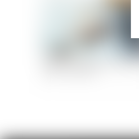
Se prémunir d'un refus de prêt immobilier en 
de VEFA : mode d'emploi