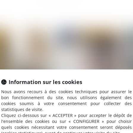
2023
Publié le :
24/05/2023
Information sur les cookies
Nous avons recours à des cookies techniques pour assurer le
le
La notification d’un décompte définitif vaut
Un
bon fonctionnement du site, nous utilisons également des
cookies soumis à votre consentement pour collecter des
accord exprès et non équivoque par le maître de
ne 
statistiques de visite.
l’ouvrage
Cliquez ci-dessous sur « ACCEPTER » pour accepter le dépôt de
l'ensemble des cookies ou sur « CONFIGURER » pour choisir
quels cookies nécessitant votre consentement seront déposés
2023
Publié le :
16/05/2023