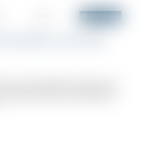
s
Contact
RDV en ligne
rêt immobilier en cas de VEFA :
 est une solution populaire pour acquérir un bien
 se prémunir contre un éventuel refus de prêt immobilier
 conseils pour maximiser vos chances d’obtenir un