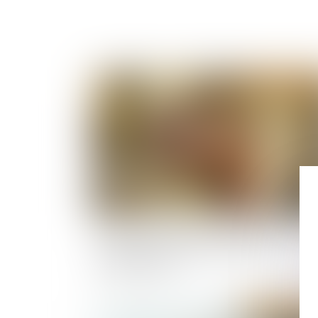
Publié le :
24/05/
Immeuble insalubre à titre irrémédiable : quel
méthode pour calculer l’indemnité
d’expropriation ?
Publié le :
17/05/