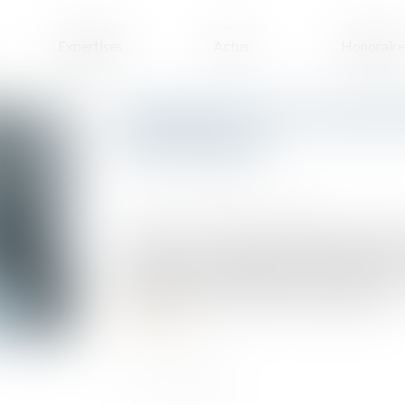
Expertises
Actus
Honoraire
Se prémunir d'un refus de p
mode d'emploi
Publié le :
17/05/2023
Source :
www.droits-pharmacie.fr
La vente en état futur d’achèvement (VEFA)
immobilier neuf. Cependant, il est essentiel de
pour éviter les déconvenues. Découvrez nos
financement et sécuriser votre achat sur plan...
Lire la suite