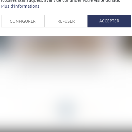
(cookies statistiques), avant de continuer votre visite du site.
Plus d'informations
ACCEPTER
CONFIGURER
REFUSER
cas
Pas d’indemnité globale de dépréciation du
CC
surplus pour le syndicat des copropriétaires
<<
<
...
38
39
40
41
42
43
44
...
>
>>