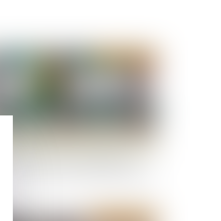
Publié le :
18/05/2023
e sous-location commerciale irrégulière
cause pas, à elle seule, un préjudice au bailleur
Publié le :
10/05/2023