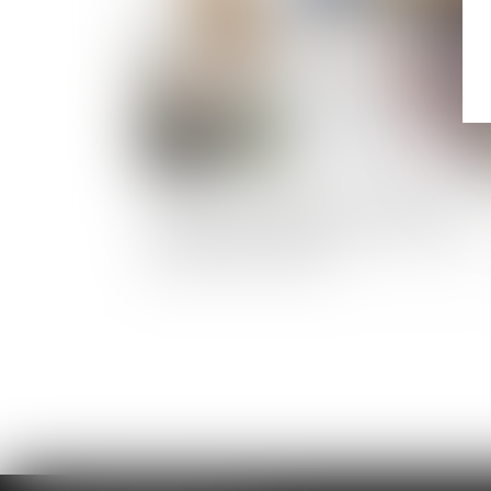
Revente du bien affecté de désordres et
restitution des indemnités non affectées à la
réparation de l'ouvrage