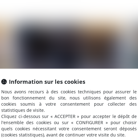
2023
Publié le :
09/05/2023
Information sur les cookies
Nous avons recours à des cookies techniques pour assurer le
rs
De nouvelles précisions sur l’indemnisation du
Est
bon fonctionnement du site, nous utilisons également des
preneur victime du manquement du bailleur à
fo
cookies soumis à votre consentement pour collecter des
son obligation de délivrance
pré
statistiques de visite.
Cliquez ci-dessous sur « ACCEPTER » pour accepter le dépôt de
l'ensemble des cookies ou sur « CONFIGURER » pour choisir
quels cookies nécessitant votre consentement seront déposés
2023
Publié le :
26/04/2023
(cookies statistiques), avant de continuer votre visite du site.