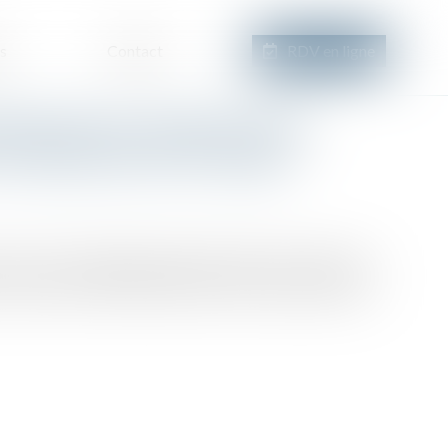
s
Contact
RDV en ligne
désordres et restitution des
la réparation de l'ouvrage
« solvens » désigne la partie qui reçoit ou se trouve en
 sinon qui est dans l'attente du prix de la prestation que