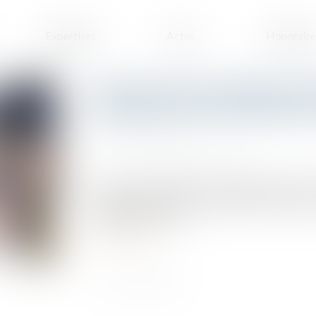
Expertises
Actus
Honoraire
Revente du bien affecté de 
indemnités non affectées à 
Publié le :
03/05/2023
Source :
www.lemag-juridique.com
Le terme « accipiens », qui s’oppose à celui de 
attente d'une prestation qui doit lui être faite,
lui-même a fournie...
Lire la suite