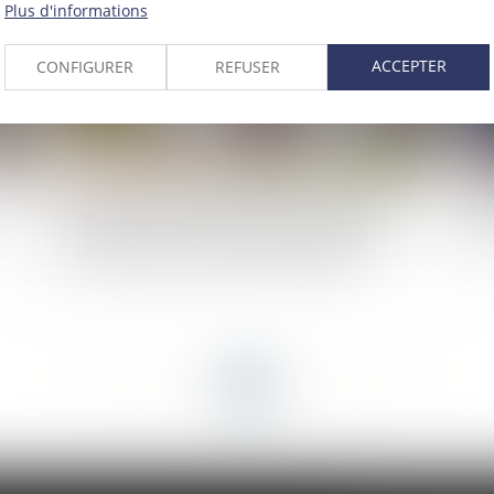
Plus d'informations
ACCEPTER
CONFIGURER
REFUSER
Travaux initiés par l’usufruitier et recevabilité
Re
de l’action sur le fondement de la garantie
: q
décennale exercée par le nu propriétaire
<<
<
...
39
40
41
42
43
44
45
...
>
>>