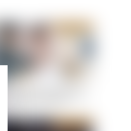
Publié le :
03/05/2023
 irrecevable l'action en diminution de loyer
rmée sans qu'une demande préalable ait été
sentée par le locataire au bailleur
Publié le :
26/04/2023