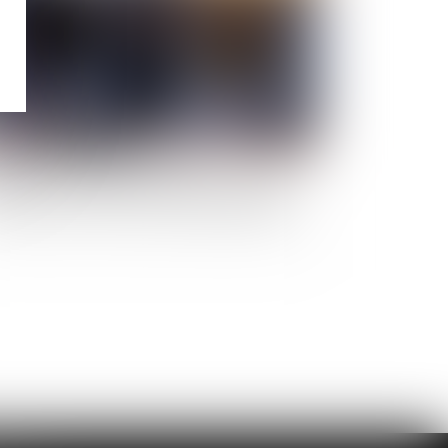
traite ou invalidité du locataire commercial
uel loyer en cas de cession-déspécialisation ?