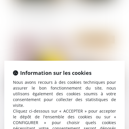
Remise en état de l’immeuble et qualité à agir
des copropriétaires
Publié le :
21/06/2023
Information sur les cookies
Nous avons recours à des cookies techniques pour
assurer le bon fonctionnement du site, nous
utilisons également des cookies soumis à votre
consentement pour collecter des statistiques de
Si le contrat a un rapport direct avec l'activité
visite.
professionnelle du maître de l'ouvrage, celui-ci
Cliquez ci-dessous sur « ACCEPTER » pour accepter
ne peut être considéré comme un non
le dépôt de l'ensemble des cookies ou sur «
professionnel dans ses rapports avec le maître
CONFIGURER » pour choisir quels cookies
d'œuvre
nécessitant votre consentement seront déposés