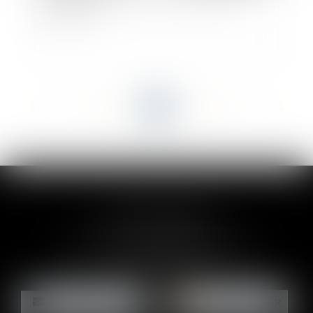
Immobilier
<<
<
...
36
37
38
39
40
41
42
...
>
>>
CLAIRE-LISE BREGOU
24 rue Durand - 34000 MONTPELLIER
Tél :
06 87 26 76 83
NOUS CONTACTER
NOUS LOCALISER