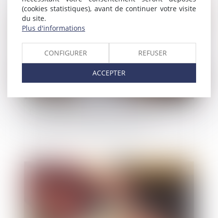
(cookies statistiques), avant de continuer votre visite
Publié le :
21/06/2023
du site.
Plus d'informations
CONFIGURER
REFUSER
ACCEPTER
Détermination de la valeur locative des baux
commerciaux renouvelés ou révisés
Publié le :
21/06/2023