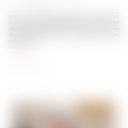
Source :
www.legifiscal.fr
Lors d’un achat d’un bien immobilier, il y a souvent un
avant-contrat (compromis ou promesse de vente), qui est
signé. Un futur acquéreur peut-il revenir sur sa décision
d’achat immobilier. Et dans ce cas, quelles en sont les
conséquences ?..
Lire la suite
Publié le :
28/06/2023