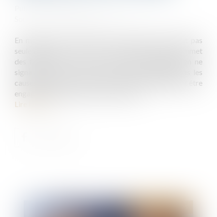
Publié le :
18/07/2025
Source :
www.lemag-juridique.com
En matière de construction, le maître d’œuvre n’est pas
seulement tenu vis-à-vis de son client. Lorsqu’il commet
des fautes dans le suivi du chantier, notamment en ne
signalant pas les retards ou en ne documentant pas les
causes des retards, sa responsabilité peut également être
engagée à l’égard d’un tiers au contrat...
Lire la suite
Publié le :
22/07/2025