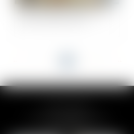
Retour sur l’obligation du bailleur de garantir
une jouissance paisible des locaux
<<
<
...
4
5
6
7
8
9
10
...
>
>>
CLAIRE-LISE BREGOU
24 rue Durand - 34000 MONTPELLIER
Tél :
06 87 26 76 83