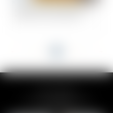
Loi de finances 2025 : quelles mesures pour le
logement et l’accession à la propriété ?
<<
<
...
11
12
13
14
15
16
17
...
>
>>
CLAIRE-LISE BREGOU
24 rue Durand - 34000 MONTPELLIER
Tél :
06 87 26 76 83