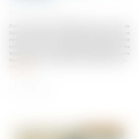
Publié le :
07/03/2025
Source :
www.lemag-juridique.com
Dans le cadre de la garantie décennale, le maître de
l’ouvrage condamné à indemniser l’acquéreur peut se
retourner contre les constructeurs, sauf s’il a lui-même
commis une faute, s’est immiscé fautivement dans les
travaux ou a pris un risque délibéré. Toutefois, encore
faut-il prouver son immixtion et sa compétence notoire...
Lire la suite
Publié le :
18/03/2025