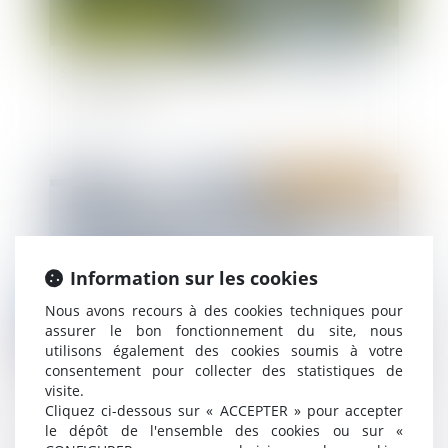
Servitude de passage : l’enclave… ou la simple
commodité ?
Publié le :
11/03/2025
Information sur les cookies
Nous avons recours à des cookies techniques pour
assurer le bon fonctionnement du site, nous
utilisons également des cookies soumis à votre
consentement pour collecter des statistiques de
visite.
Droit d’option : l’indemnité d’occupation prend
Cliquez ci-dessous sur « ACCEPTER » pour accepter
effet dès l’expiration du bail initialement
le dépôt de l'ensemble des cookies ou sur «
renouvelé