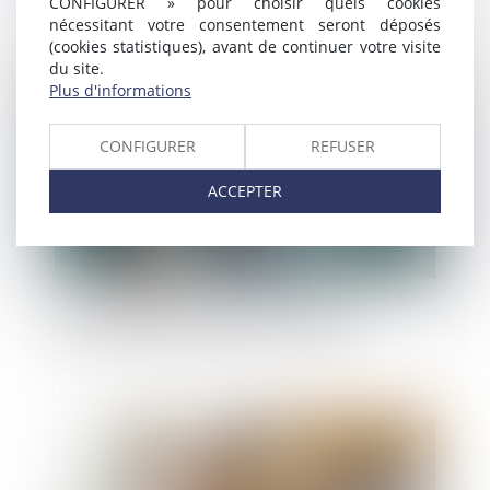
CONFIGURER » pour choisir quels cookies
nécessitant votre consentement seront déposés
(cookies statistiques), avant de continuer votre visite
du site.
Publié le :
07/03/2025
Plus d'informations
CONFIGURER
REFUSER
ACCEPTER
Responsabilité des constructeurs : une
immixtion fautive doit être caractérisée
Publié le :
05/03/2025