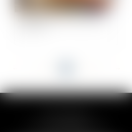
L'occupation gratuite de l'immeuble de la SCI
par un associé
<<
<
...
22
23
24
25
26
27
28
...
>
>>
CLAIRE-LISE BREGOU
24 rue Durand - 34000 MONTPELLIER