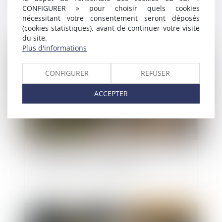
et volonté des parties
CONFIGURER » pour choisir quels cookies
nécessitant votre consentement seront déposés
(cookies statistiques), avant de continuer votre visite
du site.
Plus d'informations
Publié le :
11/06/2024
CONFIGURER
REFUSER
ACCEPTER
Biens immobiliers : l'obligation d'informer sur le
risque de feu de forêt est élargie
Publié le :
28/05/2024