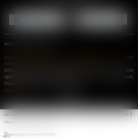
Tél :
06 87 26 76 83
NOUS CONTACTER
NOUS LOCALISER
NOS DERNIERES ACTUS
ant
Bail commercial : une demande de renouvellement n'empêche
pas le déplafonnement du loyer après douze ans
aux
La demande de renouvellement d'un bail commercial
nt,
présentée pendant la période de tacite prolongation ne met
pas fin immédiatement au bail en cours...
Lire la suite
Accueil
Actus
Honoraires
Contact
RDV en ligne
Plan du site
Mentions légales
Articles
Septeo Digital & Services © 2019