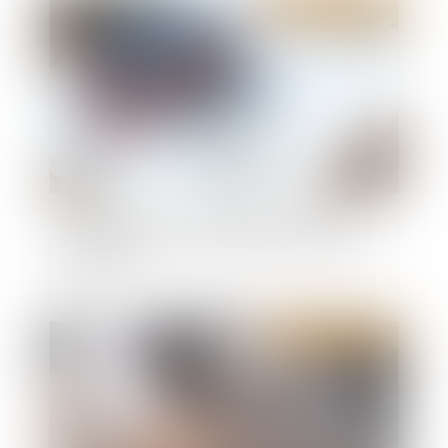
Publié le :
19/06/2024
Réception tacite : l’occupation des lieux est
insuffisante pour caractériser une volonté non
équivoque
Publié le :
19/06/2024