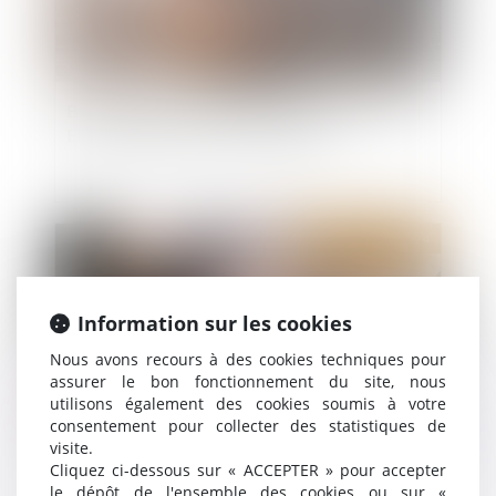
Bail mobilité : comment le projet phare de la loi
Elan a été détourné de son objectif
Publié le :
18/06/2024
Information sur les cookies
Nous avons recours à des cookies techniques pour
assurer le bon fonctionnement du site, nous
utilisons également des cookies soumis à votre
consentement pour collecter des statistiques de
visite.
Cliquez ci-dessous sur « ACCEPTER » pour accepter
Fixation du loyer du bail renouvelé : compétence
le dépôt de l'ensemble des cookies ou sur «