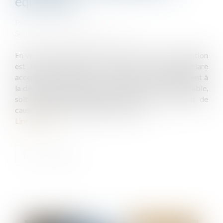
équivoque
Publié le :
19/06/2024
Source :
www.lemag-juridique.com
En vertu de l’article 1792-6 du Code civil : « La réception
est l'acte par lequel le maître de l'ouvrage déclare
accepter l'ouvrage avec ou sans réserve. Elle intervient à
la demande de la partie la plus diligente, soit à l'amiable,
soit à défaut judiciairement. Elle est, en tout état de
cause, prononcée contradictoirement. »...
Lire la suite