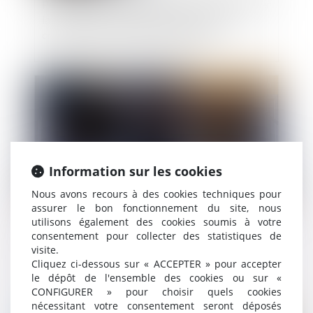
Possibilité pour l’administration de subordonner
la délivrance d'un permis de construire à la
création d'une servitude de passage
Publié le :
17/06/2020
Information sur les cookies
Nous avons recours à des cookies techniques pour
assurer le bon fonctionnement du site, nous
utilisons également des cookies soumis à votre
Bail commercial : la « vente à emporter »
consentement pour collecter des statistiques de
n’autorise pas la « vente sur place »
visite.
Cliquez ci-dessous sur « ACCEPTER » pour accepter
le dépôt de l'ensemble des cookies ou sur «
CONFIGURER » pour choisir quels cookies
nécessitant votre consentement seront déposés