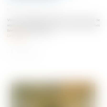
Publié le :
10/06/2020
Source :
www.ideal-investisseur.fr
Vous êtes locataire d'un logement ? Découvrez qui de
vous ou du propriétaire est à la charge des démarches
liées aux contrats d'énergie...
Lire la suite
Publié le :
24/06/2020