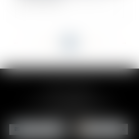
<<
<
...
93
94
95
96
97
98
99
...
>
>>
CLAIRE-LISE BREGOU
24 rue Durand - 34000 MONTPELLIER
Tél :
06 87 26 76 83
NOUS CONTACTER
NOUS LOCALISER