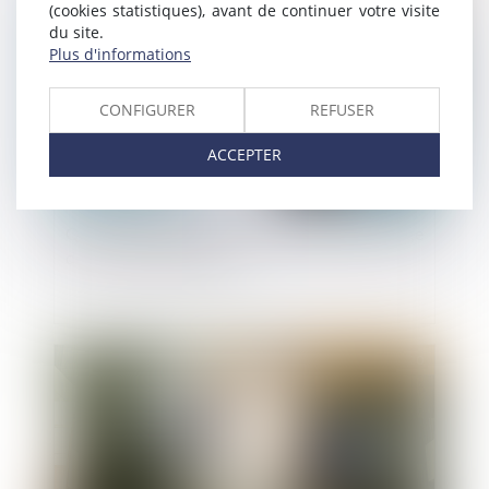
Publié le :
10/06/2020
(cookies statistiques), avant de continuer votre visite
du site.
Plus d'informations
CONFIGURER
REFUSER
ACCEPTER
Qui du propriétaire ou du locataire est en charge
des contrats d'énergie ?
Publié le :
10/06/2020