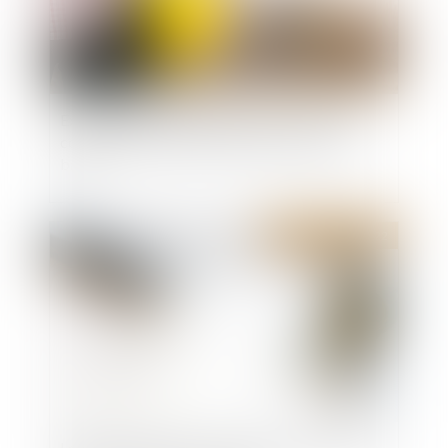
Expropriation : une parcelle située en zone à
constructibilité limitée n’est pas un terrain à
bâtir
Publié le :
08/06/2022
Lettre de résiliation avec préavis réduit pour un