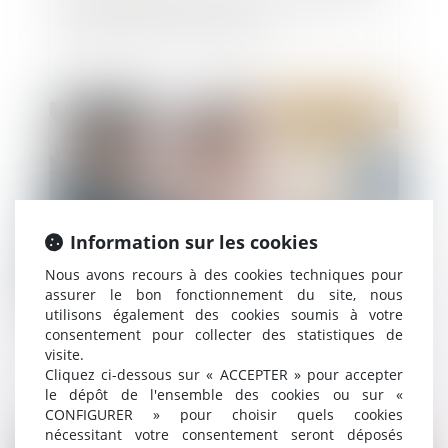
logement situé en zone tendue
Publié le :
01/06/2022
Information sur les cookies
Nous avons recours à des cookies techniques pour
assurer le bon fonctionnement du site, nous
utilisons également des cookies soumis à votre
L’agent immobilier ne peut prétendre qu’à la
consentement pour collecter des statistiques de
rémunération prévue dans le mandat
visite.
Cliquez ci-dessous sur « ACCEPTER » pour accepter
le dépôt de l'ensemble des cookies ou sur «
CONFIGURER » pour choisir quels cookies
nécessitant votre consentement seront déposés
Publié le :
01/06/2022