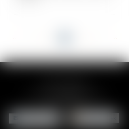
<<
<
...
54
55
56
57
58
59
60
...
>
>>
CLAIRE-LISE BREGOU
24 rue Durand - 34000 MONTPELLIER
Tél :
06 87 26 76 83
NOUS CONTACTER
NOUS LOCALISER