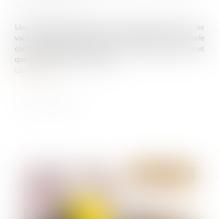
Source :
www.efl.fr
Une réception partielle, même constatée par écrit, ne
vaut pas réception au sens de l’article 1792-6 du Code
civil lorsqu’elle ne porte pas sur un ensemble cohérent et
que les travaux sont inachevés...
Lire la suite
Publié le :
09/06/2022