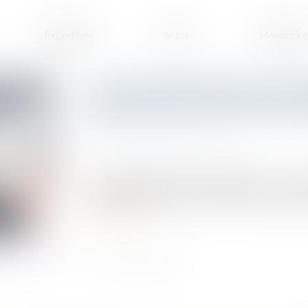
Expertises
Actus
Honoraire
Une nouvelle action en born
séparative soit devenue inc
Publié le :
23/04/2024
Source :
www.lemag-juridique.com
L’article 646 du Code civil dispose que : « Tout
propriétés contiguës. Le bornage se fait à frais
Lire la suite