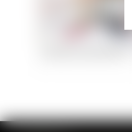
Une nouvelle action en bornage implique que 
limite séparative soit devenue incertaine