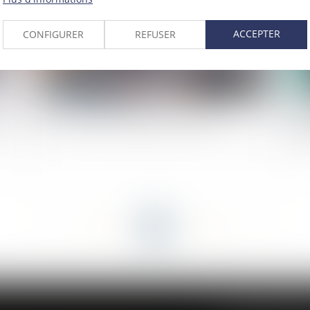
ACCEPTER
CONFIGURER
REFUSER
la
PTZ : les nouvelles dispositions 2024
Pro
de
<<
<
...
23
24
25
26
27
28
29
...
>
>>