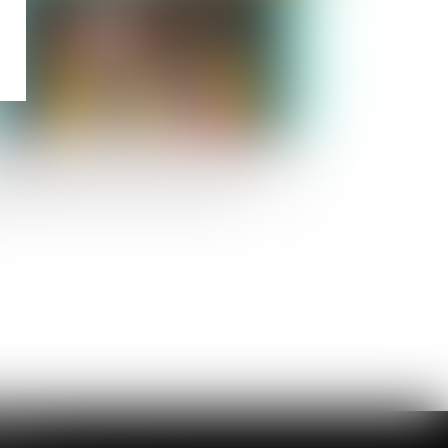
jet de loi de simplification : mensualisation
s loyers pour les baux commerciaux