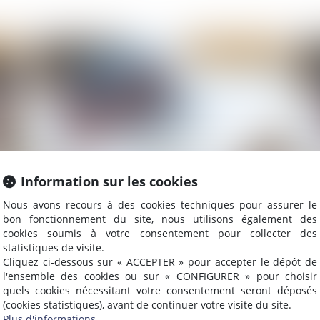
2024
Publié le :
30/04/2024
Information sur les cookies
Loi Habitat dégradé - De nouvelles dispositions
Co
Nous avons recours à des cookies techniques pour assurer le
visant à améliorer le fonctionnement des
pro
bon fonctionnement du site, nous utilisons également des
cookies soumis à votre consentement pour collecter des
copropriétés
statistiques de visite.
Cliquez ci-dessous sur « ACCEPTER » pour accepter le dépôt de
l'ensemble des cookies ou sur « CONFIGURER » pour choisir
2024
Publié le :
16/04/2024
quels cookies nécessitant votre consentement seront déposés
(cookies statistiques), avant de continuer votre visite du site.
Plus d'informations