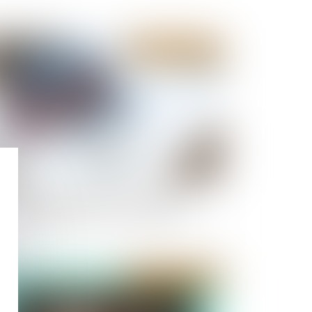
Publié le :
24/04/2024
mment la garantie de bon fonctionnement
tège le propriétaire et la construction ?
Publié le :
16/04/2024