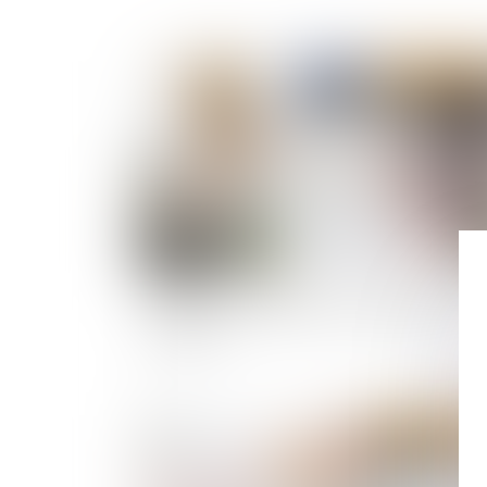
Publié le :
15/05/
Logements abordables : le projet de loi très
contesté
Publié le :
23/04/