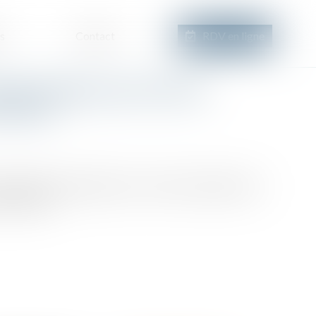
s
Contact
RDV en ligne
age implique que la limite
ertaine
 propriétaire peut obliger son voisin au bornage de leurs
 communs »...