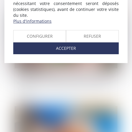
nécessitant votre consentement seront déposés
(cookies statistiques), avant de continuer votre visite
Publié le :
28/05/2024
du site.
Plus d'informations
CONFIGURER
REFUSER
ACCEPTER
Proposition de loi visant à renforcer les outils de
régulation des meublés de tourisme à l'échelle
locale
Publié le :
22/05/2024