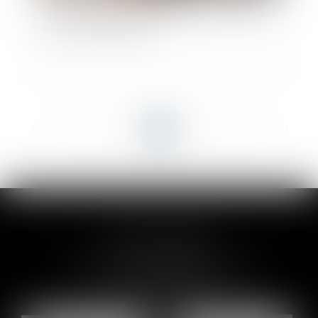
Les nouveautés issues de la loi du 15 avril 2024
en matière immobilière
<<
<
...
22
23
24
25
26
27
28
...
>
>>
CLAIRE-LISE BREGOU
24 rue Durand - 34000 MONTPELLIER
Tél :
06 87 26 76 83