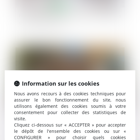
Fixation du loyer du bail renouvelé : compétence
et volonté des parties
Publié le :
11/06/2024
Information sur les cookies
Nous avons recours à des cookies techniques pour
assurer le bon fonctionnement du site, nous
utilisons également des cookies soumis à votre
consentement pour collecter des statistiques de
Biens immobiliers : l'obligation d'informer sur le
visite.
Cliquez ci-dessous sur « ACCEPTER » pour accepter
risque de feu de forêt est élargie
le dépôt de l'ensemble des cookies ou sur «
CONFIGURER » pour choisir quels cookies