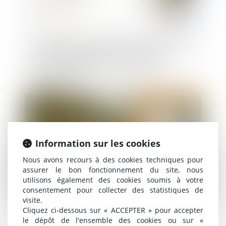
Les modalités de séquestre sont sans effet sur le
point de départ du délai de prescription de
l’action en récupération de l’indemnité
d’immobilisation
Publié le :
31/07/2024
Information sur les cookies
Nous avons recours à des cookies techniques pour
assurer le bon fonctionnement du site, nous
utilisons également des cookies soumis à votre
consentement pour collecter des statistiques de
visite.
Cumul d’indemnités pour réparer le dommage
Cliquez ci-dessous sur « ACCEPTER » pour accepter
causé par l’expropriation à un locataire
le dépôt de l'ensemble des cookies ou sur «