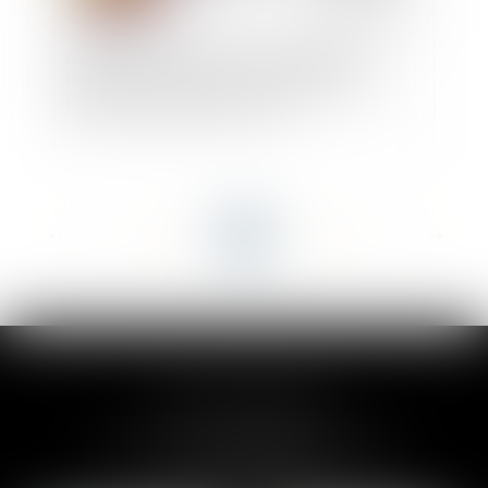
Diagnostic de performance énergétique -
Passoires thermiques : le DPE évolue au 1er
juillet pour les petites surfaces
<<
<
...
20
21
22
23
24
25
26
...
>
>>
CLAIRE-LISE BREGOU
24 rue Durand - 34000 MONTPELLIER
Tél :
06 87 26 76 83