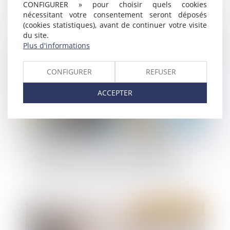
commercial
CONFIGURER » pour choisir quels cookies
nécessitant votre consentement seront déposés
(cookies statistiques), avant de continuer votre visite
du site.
Publié le :
23/07/2024
Plus d'informations
CONFIGURER
REFUSER
ACCEPTER
Réajustement du loyer pour sous-location
irrégulière : le contrat doit s’apparenter à une
sous-location au sens du Code de commerce
Publié le :
23/07/2024