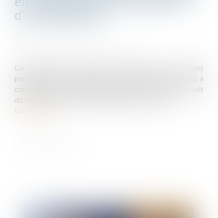
en récupération de l’indemnité
d’immobilisation
Publié le :
31/07/2024
Source :
www.lemag-juridique.com
L’article 2224 du Code civil dispose que les actions
personnelles ou mobilières se prescrivent par cinq ans à
compter du jour où le titulaire d'un droit a connu ou aurait
dû connaître les faits lui permettant de l'exercer...
Lire la suite
Publié le :
06/08/2024