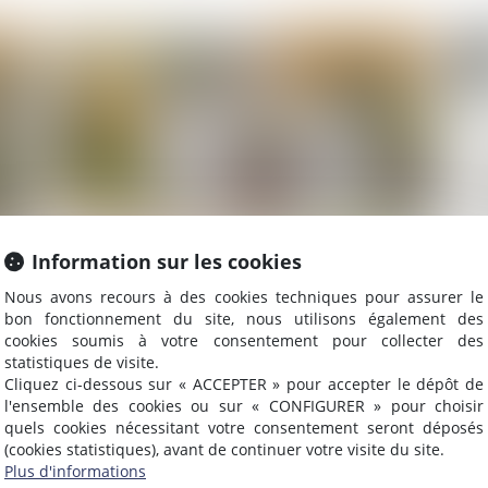
2020
Publié le :
23/09/2020
Information sur les cookies
is
Lutte contre l’habitat indigne : l’ordonnance
Br
Nous avons recours à des cookies techniques pour assurer le
enfin publiée
ar
bon fonctionnement du site, nous utilisons également des
cookies soumis à votre consentement pour collecter des
statistiques de visite.
Cliquez ci-dessous sur « ACCEPTER » pour accepter le dépôt de
l'ensemble des cookies ou sur « CONFIGURER » pour choisir
2020
Publié le :
09/09/2020
quels cookies nécessitant votre consentement seront déposés
(cookies statistiques), avant de continuer votre visite du site.
Plus d'informations