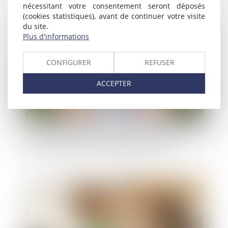
nécessitant votre consentement seront déposés
(cookies statistiques), avant de continuer votre visite
Publié le :
24/11/2020
du site.
Plus d'informations
CONFIGURER
REFUSER
ACCEPTER
Gestion du patrimoine : relogement en fin de
bail durant la période d’urgence sanitaire
Publié le :
18/11/2020