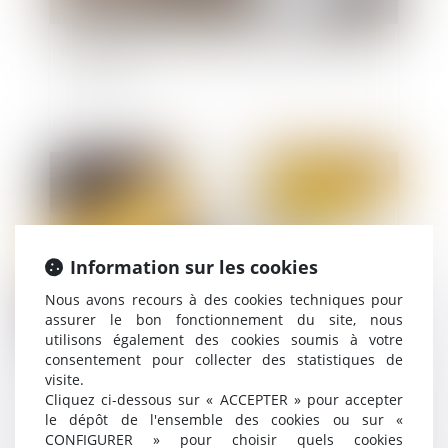
Bail professionnel : durée, contenu et fin du bail
- Capital.fr
Publié le :
26/11/2020
Information sur les cookies
Nous avons recours à des cookies techniques pour
assurer le bon fonctionnement du site, nous
utilisons également des cookies soumis à votre
consentement pour collecter des statistiques de
Défaut de déclaration d’une mission de maîtrise
visite.
Cliquez ci-dessous sur « ACCEPTER » pour accepter
d’œuvre confiée à un architecte : opposabilité au
le dépôt de l'ensemble des cookies ou sur «
tiers lésé
CONFIGURER » pour choisir quels cookies