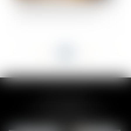
Le préjudice immatériel doit être réparé lorsque
la responsabilité décennale est encourue
<<
<
...
85
86
87
88
89
90
91
...
>
>>
CLAIRE-LISE BREGOU
24 rue Durand - 34000 MONTPELLIER
Tél :
06 87 26 76 83