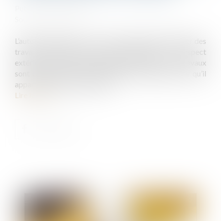
Publié le :
02/12/2020
Source :
www.efl.fr
L’autorisation donnée à un copropriétaire d’effectuer des
travaux affectant les parties communes ou l’aspect
extérieur de l’immeuble n’est régulière que si ces travaux
sont conformes à la destination de l’immeuble, ce qu’il
appartient au juge de vérifier...
Lire la suite
Publié le :
02/12/2020