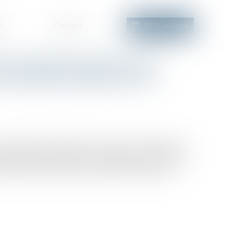
s
Contact
RDV en ligne
cte en paiement exercé par le
 en demeure postérieur à la
-traitant qui n'aurait pas été payé par l'entrepreneur
paiement des prestations qui lui sont dues, à condition
e ce dernier ait accepté ses conditions de paiement...