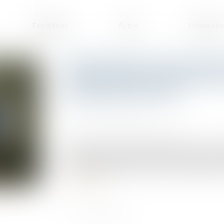
Expertises
Actus
Honoraire
Inefficacité de l’action dire
sous-traitant en cas de mise
liquidation judiciaire
Publié le :
30/08/2023
Source :
www.lemag-juridique.com
L'action directe en paiement permet à un sous
principal, de demander au maître d'ouvrage le 
qu’il ait été agréé par le maître d'ouvrage et qu
Lire la suite