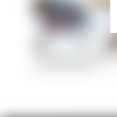
Publié le :
23/08/
Garantie de parfait achèvement et absence d
notification préalable des désordres révélés
postérieurement à la réception