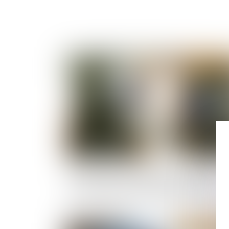
Publié le :
30/08/
Inefficacité de l’action directe en paiement
exercé par le sous-traitant en cas de mise en
demeure postérieur à la liquidation judiciaire