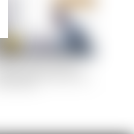
Publié le :
09/08/2023
 coût des ouvrages dont la réalisation
ditionne l'autorisation de construire doit
e intégré dans le prix forfaitaire, sinon faire
bjet d’un chiffrage