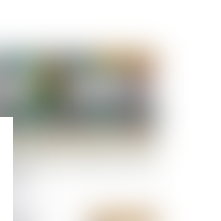
Publié le :
23/08/2023
ligation de délivrance du bailleur commercial
usqu’où ?