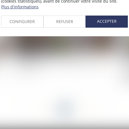
(cookies statistiques), avant de continuer votre visite du site.
2023
Publié le :
22/08/2023
Plus d'informations
ACCEPTER
CONFIGURER
REFUSER
e
La loi Lagleize: une révolution pour l'accès à la
Le
propriété ?
con
êtr
l’o
<<
<
...
33
34
35
36
37
38
39
...
>
>>