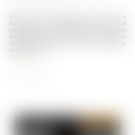
Source :
www.medicis-patrimoine.com
Depuis son entrée en vigueur en janvier 2022, la
Réglementation Environnementale 2020, RE 2020
s'impose comme un véritable levier de la transition
écologique dans le secteur de la construction. Plus qu’une
simple mise à jour de la RT 2012, elle a introduit des
objectifs ambitieux...
Lire la suite
Publié le :
22/01/2025