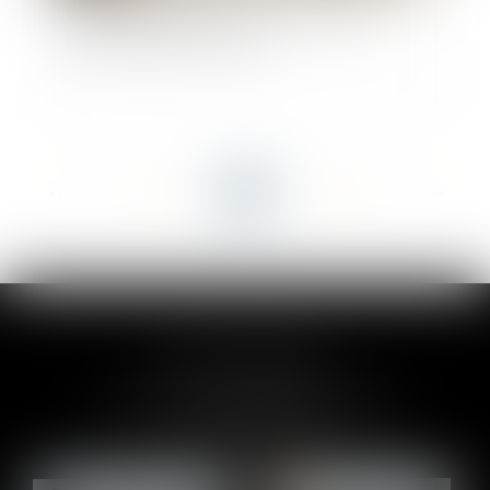
Vente immobilière et droit de rétractation :
quand chaque jour compte
<<
<
...
13
14
15
16
17
18
19
...
>
>>
CLAIRE-LISE BREGOU
24 rue Durand - 34000 MONTPELLIER
Tél :
06 87 26 76 83