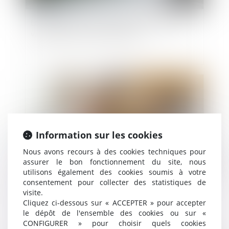
La modération d'une indemnité d'occupation
validée par la Cour de cassation
Publié le :
21/01/2025
Information sur les cookies
Nous avons recours à des cookies techniques pour
assurer le bon fonctionnement du site, nous
utilisons également des cookies soumis à votre
consentement pour collecter des statistiques de
Le débroussaillement, mention obligatoire sur
visite.
les annonces immobilières
Cliquez ci-dessous sur « ACCEPTER » pour accepter
le dépôt de l'ensemble des cookies ou sur «
CONFIGURER » pour choisir quels cookies