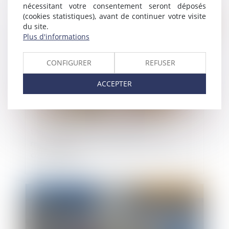
nécessitant votre consentement seront déposés
(cookies statistiques), avant de continuer votre visite
Publié le :
04/08/2021
du site.
Plus d'informations
CONFIGURER
REFUSER
ACCEPTER
Un manquement du locataire avant le
renouvellement du bail justifie sa résolution s'il
continue après
Publié le :
04/08/2021