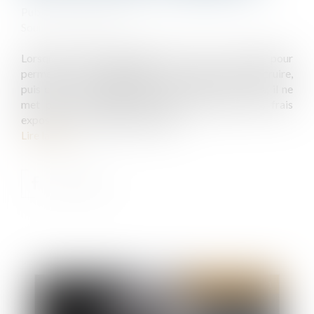
Publié le :
28/07/2021
Source :
www.efl.fr
Lorsque le juge administratif a sursis à statuer pour
permettre la régularisation d’un permis de construire,
puis constaté la régularisation et rejeté le recours, il ne
met pas à la charge de l’auteur du recours les frais
exposés par le titulaire du permis...
Lire la suite
Publié le :
31/08/2021