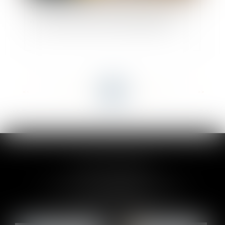
Y-a-t-il un « perdant » lorsque l’article L 600-5-1
a été mis en œuvre et le permis régularisé ?
<<
<
...
70
71
72
73
74
75
76
...
>
>>
CLAIRE-LISE BREGOU
24 rue Durand - 34000 MONTPELLIER
Tél :
06 87 26 76 83