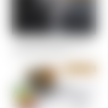
« Lors de la vente de mon appartement, le syndic
peut-il exiger 250 € pour un pré-état daté, en
plus des 350 € pour l’état daté ? »
Publié le :
26/08/2021