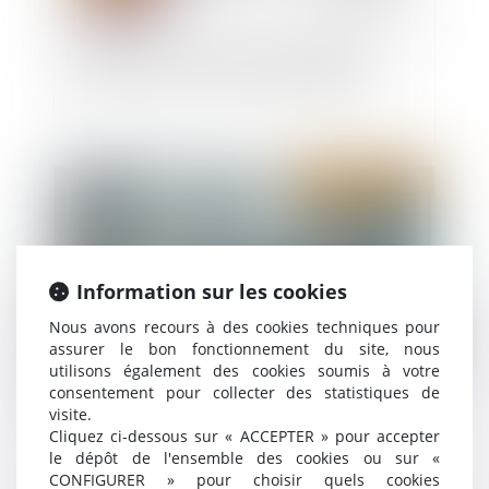
Les conditions de versement de l'aide à la
relance de la construction durable définies
Publié le :
24/08/2021
Information sur les cookies
Nous avons recours à des cookies techniques pour
assurer le bon fonctionnement du site, nous
utilisons également des cookies soumis à votre
consentement pour collecter des statistiques de
Copropriété et assemblées générales :
visite.
Cliquez ci-dessous sur « ACCEPTER » pour accepter
dérogations jusqu’au 30 septembre 2021
le dépôt de l'ensemble des cookies ou sur «
CONFIGURER » pour choisir quels cookies