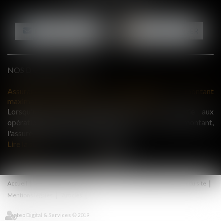
Tél :
06 87 26 76 83
NOUS CONTACTER
NOUS LOCALISER
NOS DERNIERES ACTUS
ant
Bail commercial : une demande de renouvellement n'empêche
pas le déplafonnement du loyer après douze ans
aux
La demande de renouvellement d'un bail commercial
nt,
présentée pendant la période de tacite prolongation ne met
pas fin immédiatement au bail en cours...
Lire la suite
Accueil
Actus
Honoraires
Contact
RDV en ligne
Plan du site
Mentions légales
Articles
Septeo Digital & Services © 2019