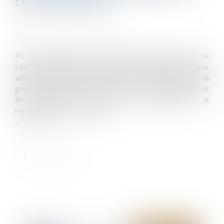
cumul des actions
Publié le :
14/12/2022
Source :
actu.dalloz-etudiant.fr
Par un arrêt rendu le 16 novembre dernier, la Cour de
cassation admet pour la première fois que des désordres
affectant l’ouvrage invoqués sur le fondement de la
garantie décennale des constructeurs peuvent également
être réparés sur celui du droit commun de la
responsabilité contractuelle...
Lire la suite