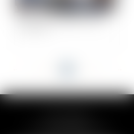
Le syndicat des copropriétaires n’est pas un
consommateur
<<
<
...
46
47
48
49
50
51
52
...
>
>>
CLAIRE-LISE BREGOU
24 rue Durand - 34000 MONTPELLIER