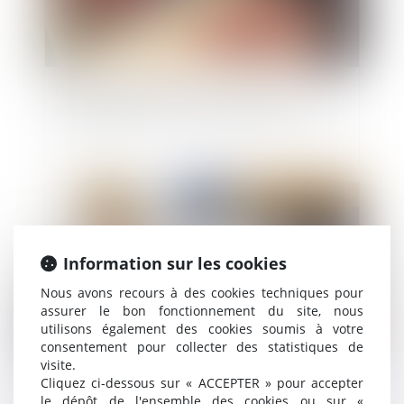
Un logement HLM peut se transmettre
automatiquement aux descendants du locataire
Publié le :
14/12/2022
Information sur les cookies
Nous avons recours à des cookies techniques pour
assurer le bon fonctionnement du site, nous
utilisons également des cookies soumis à votre
consentement pour collecter des statistiques de
visite.
Cliquez ci-dessous sur « ACCEPTER » pour accepter
Garantie décennale des constructeurs et
le dépôt de l'ensemble des cookies ou sur «