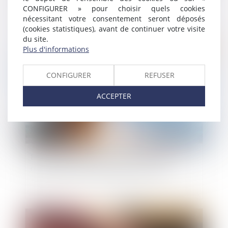
responsabilité de droit commun : admission du
CONFIGURER » pour choisir quels cookies
cumul des actions
nécessitant votre consentement seront déposés
(cookies statistiques), avant de continuer votre visite
du site.
Plus d'informations
Publié le :
08/12/2022
CONFIGURER
REFUSER
ACCEPTER
Empiètement sur un fonds voisin : rappel des
règles en matière de garantie d'éviction
Publié le :
06/12/2022