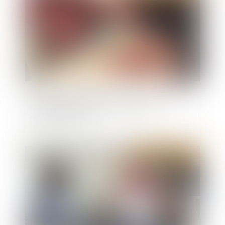
Loyers impayés et loi anti-squats : L'assemblée
adopte une mesure pour accélérer les
résiliations de bail
Publié le :
30/11/2022