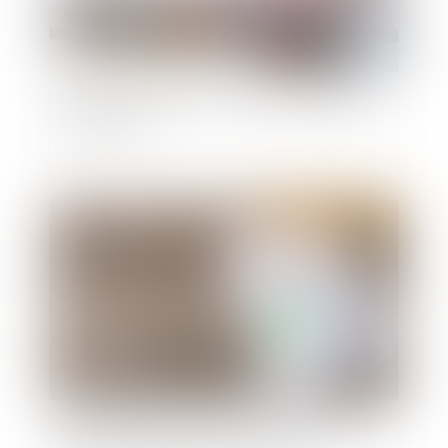
Etrennes: combien faut-il donner à son gardien
d'immeuble ?
Publié le :
06/01/2021
Application aux baux en cours de la loi Pinel et
imprescriptibilité du réputé non écrit