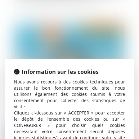
Publié le :
04/01/2021
Information sur les cookies
Nous avons recours à des cookies techniques pour
assurer le bon fonctionnement du site, nous
utilisons également des cookies soumis à votre
Achat bien immobilier et vices cachés
consentement pour collecter des statistiques de
visite.
Cliquez ci-dessous sur « ACCEPTER » pour accepter
le dépôt de l'ensemble des cookies ou sur «
CONFIGURER » pour choisir quels cookies
nécessitant votre consentement seront déposés
Publié le :
31/12/2020
(cookies statistiques), avant de continuer votre visite