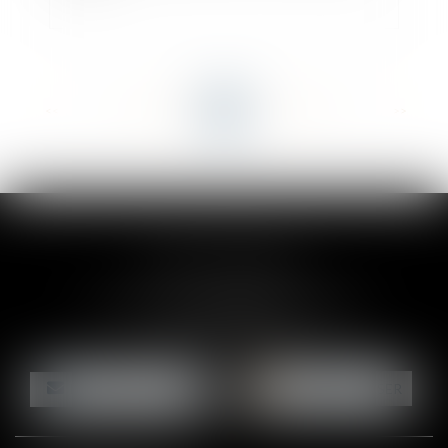
<<
<
...
83
84
85
86
87
88
89
...
>
>>
CLAIRE-LISE BREGOU
24 rue Durand - 34000 MONTPELLIER
Tél :
06 87 26 76 83
NOUS CONTACTER
NOUS LOCALISER