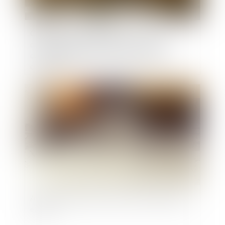
Clauses réputées non écrites : la Cour de
cassation précise le régime des clauses
contraires à l’article L. 145-15 du Code de
commerce
Publié le :
23/12/2020
Assurance décennale voirie VRD : explications
et coût