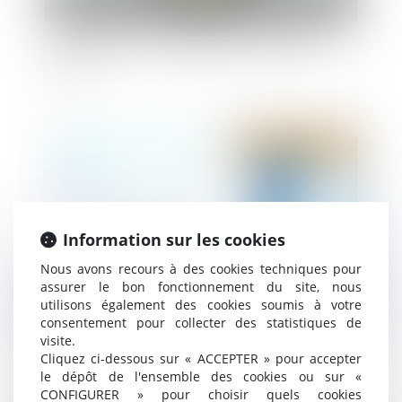
Copropriété : le compteur d'eau est présumé
exact
Publié le :
09/12/2020
Information sur les cookies
Nous avons recours à des cookies techniques pour
assurer le bon fonctionnement du site, nous
utilisons également des cookies soumis à votre
consentement pour collecter des statistiques de
Il peut y avoir abus de majorité ou de minorité
visite.
Cliquez ci-dessous sur « ACCEPTER » pour accepter
même dans une copropriété à deux
le dépôt de l'ensemble des cookies ou sur «
CONFIGURER » pour choisir quels cookies