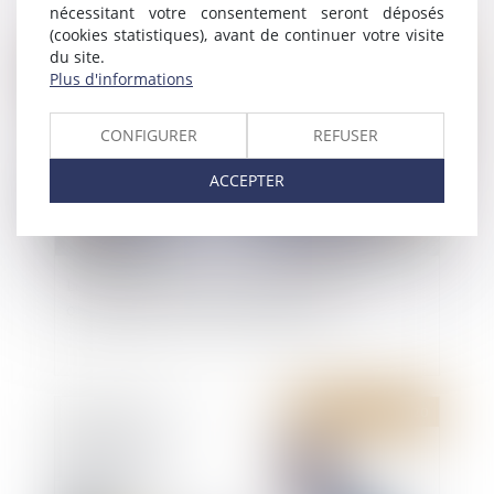
nécessitant votre consentement seront déposés
(cookies statistiques), avant de continuer votre visite
Publié le :
09/12/2020
du site.
Plus d'informations
CONFIGURER
REFUSER
ACCEPTER
Le diagnostic amiante avant travaux n’est
obligatoire qu’en cas de démolition
Publié le :
03/12/2020