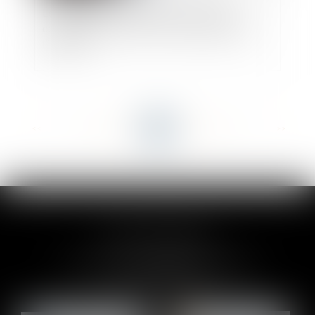
Les juges doivent vérifier que les travaux
contestés sont conformes à la destination de
l’immeubl
<<
<
...
84
85
86
87
88
89
90
...
>
>>
CLAIRE-LISE BREGOU
24 rue Durand - 34000 MONTPELLIER
Tél :
06 87 26 76 83