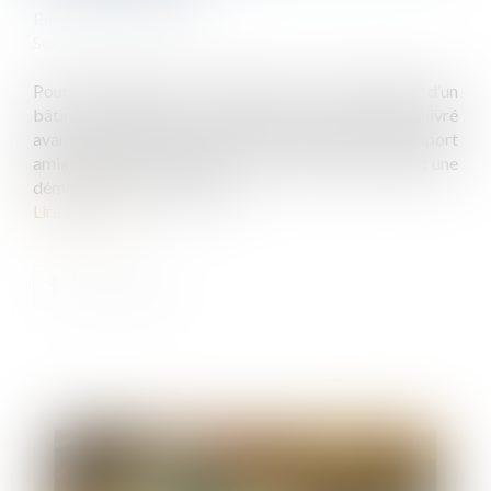
Publié le :
09/12/2020
Source :
www.efl.fr
Pour des travaux de rénovation, le propriétaire d’un
bâtiment édifié en vertu d’un permis de construire délivré
avant le 1er juillet 1997 n’est tenu de produire un rapport
amiante avant travaux que si ces travaux comportent une
démolition, même partielle...
Lire la suite
Publié le :
17/12/2020