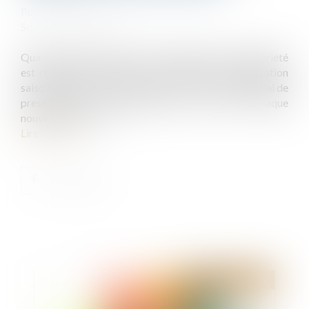
Publié le :
11/01/2022
Source :
www.efl.fr
Quand une même infraction au règlement de copropriété
est réitérée chaque année à l’occasion de l’exploitation
saisonnière des locaux commerciaux, un nouveau délai de
prescription ne recommence pas à courir à chaque
nouvelle infraction...
Lire la suite
Publié le :
12/01/2022