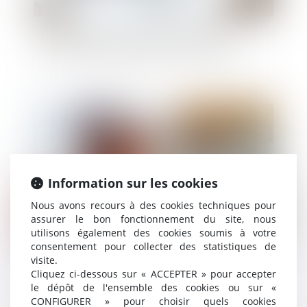
Délai de prescription en cas d’infraction
ininterrompue au règlement de copropriété
Publié le :
07/01/2022
Information sur les cookies
Nous avons recours à des cookies techniques pour
assurer le bon fonctionnement du site, nous
utilisons également des cookies soumis à votre
consentement pour collecter des statistiques de
Comment vendre une maison en cours de
visite.
Cliquez ci-dessous sur « ACCEPTER » pour accepter
construction?
le dépôt de l'ensemble des cookies ou sur «
CONFIGURER » pour choisir quels cookies