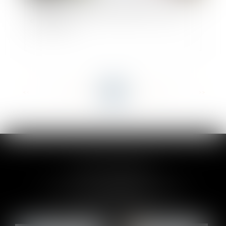
Travaux en copropriété irréguliers et absence
d'équivoque
<<
<
...
62
63
64
65
66
67
68
...
>
>>
CLAIRE-LISE BREGOU
24 rue Durand - 34000 MONTPELLIER
Tél :
06 87 26 76 83