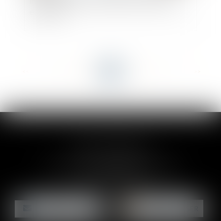
insuffisante pour caractériser une volonté non
équivoque
<<
<
...
21
22
23
24
25
26
27
...
>
>>
CLAIRE-LISE BREGOU
24 rue Durand - 34000 MONTPELLIER
Tél :
06 87 26 76 83
NOUS CONTACTER
NOUS LOCALISER