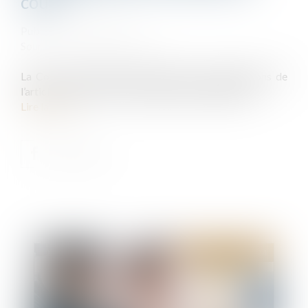
cours
Publié le :
03/07/2024
Source :
www.actu-juridique.fr
La Cour de cassation est d’avis que les dispositions de
l’article 10 de la loi n° 2023-668 du 27 juillet 2023...
Lire la suite
Publié le :
03/07/2024