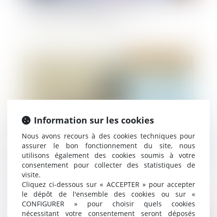
La réception tacite d’un ouvrage n’est pas
fonction de son achèvement
Publié le :
26/06/2024
Information sur les cookies
Nous avons recours à des cookies techniques pour
assurer le bon fonctionnement du site, nous
utilisons également des cookies soumis à votre
Baux commerciaux : la mensualisation des
consentement pour collecter des statistiques de
visite.
loyers retardée pour cause de dissolution
Cliquez ci-dessous sur « ACCEPTER » pour accepter
le dépôt de l'ensemble des cookies ou sur «
CONFIGURER » pour choisir quels cookies
nécessitant votre consentement seront déposés