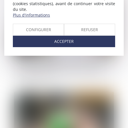
Publié le :
26/06/2024
(cookies statistiques), avant de continuer votre visite
du site.
Plus d'informations
CONFIGURER
REFUSER
ACCEPTER
Assurance dommages-ouvrage : les défauts de
conformité aux stipulations contractuelles ne
sont pas couverts
Publié le :
25/06/2024