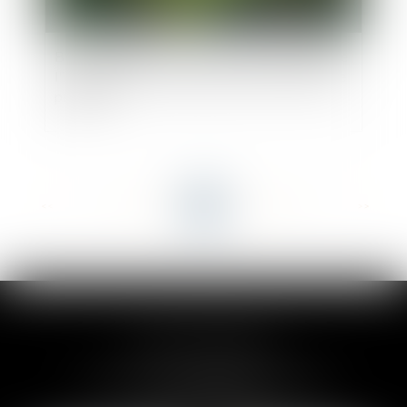
Bornage litigieux : la Cour de cassation rappelle
l'importance d'une analyse précise des titres de
propriété
<<
<
...
14
15
16
17
18
19
20
...
>
>>
CLAIRE-LISE BREGOU
24 rue Durand - 34000 MONTPELLIER
Tél :
06 87 26 76 83