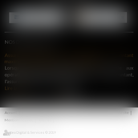
NOUS CONTACTER
NOUS LOCALISER
NOS DERNIERES ACTUS
tant
Bail commercial : une demande de renouvellement n'empêch
pas le déplafonnement du loyer après douze ans
 aux
La demande de renouvellement d'un bail commercia
tant,
présentée pendant la période de tacite prolongation ne me
pas fin immédiatement au bail en cours...
Lire la suite
Accueil
Actus
Honoraires
Contact
RDV en ligne
Plan du site
Mentions légales
Articles
Septeo Digital & Services © 2019