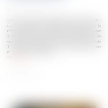
Publié le :
30/12/2024
Source :
www.lemag-juridique.com
L'article 19-2 de la loi du 10 juillet 1965, qui régit le statut
de la copropriété des immeubles bâtis, concerne la
réserve spéciale de travaux dans les copropriétés, prévue
à l’article 14-1 de la même loi, et prévoit que si un
copropriétaire ne paie la provision prévue par l'article
14-1 à la date d'exigibilité et reste en défaut après une
mise en demeure de 30 jours...
Lire la suite