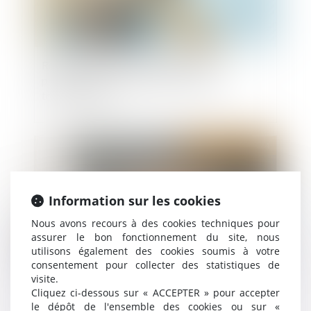
Révision des baux commerciaux et
professionnels : les indices au troisième
trimestre 2024
Publié le :
30/12/2024
Information sur les cookies
Nous avons recours à des cookies techniques pour
assurer le bon fonctionnement du site, nous
utilisons également des cookies soumis à votre
consentement pour collecter des statistiques de
visite.
Cliquez ci-dessous sur « ACCEPTER » pour accepter
Copropriété et mise en demeure : précision
le dépôt de l'ensemble des cookies ou sur «
obligatoire des provisions réclamées