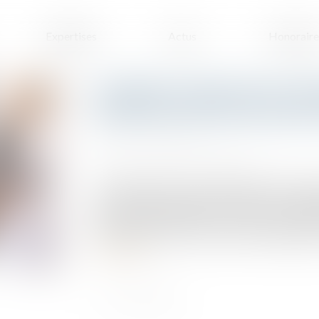
Expertises
Actus
Honoraire
Condition suspensive et co
bénéficiaire de la promesse
Publié le :
12/09/2024
Source :
www.lemag-juridique.com
Par signature d’un acte authentique le 14 nov
une autre (la bénéficiaire) une promesse unilat
Les parties avaient inclus à l’acte une condi
solliciter, dans les 15 jours suivants la signature
Lire la suite