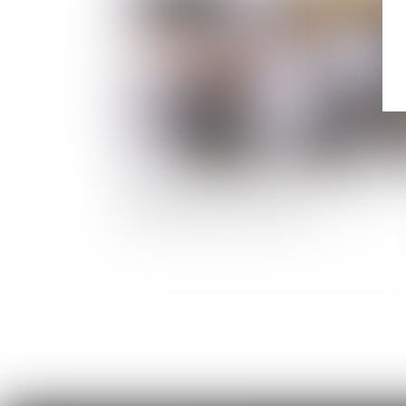
Encadrement des loyers : le dispositif est
reconduit jusqu’en juillet 2025