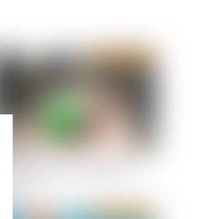
Publié le :
28/08/2024
8 communes reclassées en zone tendue pour
oster le logement locatif intermédiaire
Publié le :
07/08/2024