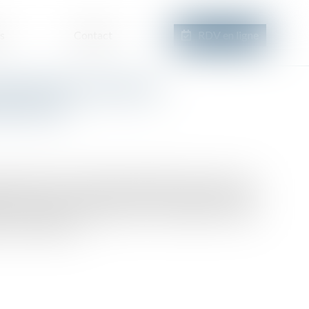
s
Contact
RDV en ligne
mportement fautif du
 de vente
embre 2019, une société promettante avait conclu avec
érale de vente d’immeuble, expirant le 30 janvier 2020.
tion suspensive, prévoyant que la bénéficiaire devait
, un prêt bancaire...