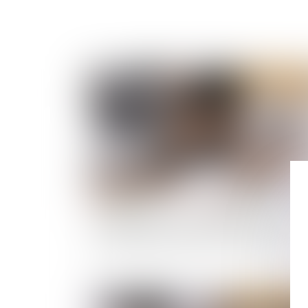
Publié le :
12/09/
Condition suspensive et comportement fauti
du bénéficiaire de la promesse de vente
Publié le :
21/08/