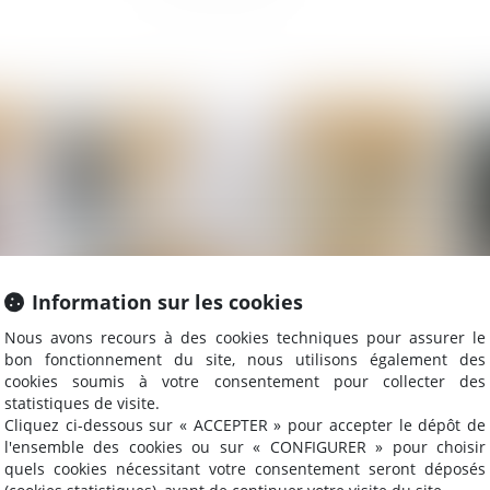
2024
Publié le :
04/09/2024
Information sur les cookies
Nous avons recours à des cookies techniques pour assurer le
f
Comment sont calculées les révisions de loyer ?
68
bon fonctionnement du site, nous utilisons également des
cookies soumis à votre consentement pour collecter des
bo
statistiques de visite.
Cliquez ci-dessous sur « ACCEPTER » pour accepter le dépôt de
l'ensemble des cookies ou sur « CONFIGURER » pour choisir
quels cookies nécessitant votre consentement seront déposés
2024
Publié le :
20/08/2024