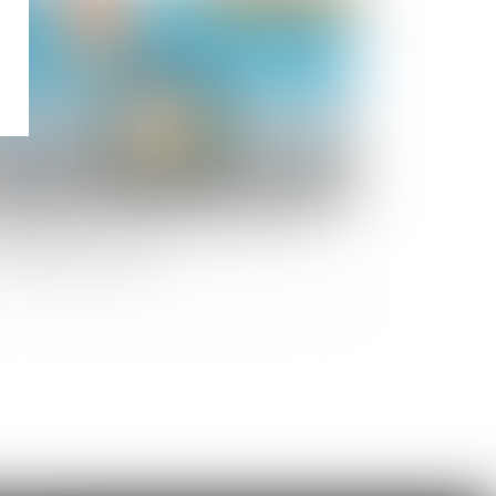
partition des cotisations fonds travaux en
nction des tantièmes ?