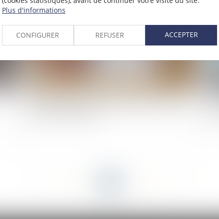
(cookies statistiques), avant de continuer votre visite du site.
Plus d'informations
ACCEPTER
CONFIGURER
REFUSER
Droit de préférence et confusion des qualités de
Ré
preneur et de bailleur
fo
<<
<
...
19
20
21
22
23
24
25
...
>
>>