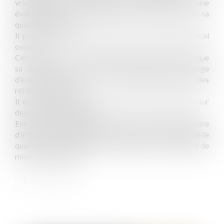
vraisemblable, le mineur pourra être soumis à une
évaluation sociale permettant de confirmer ou non sa
qualité de mineur.
Il pourra également être soumis à un examen médical
osseux.
Cet examen est quasi systématique aujourd’hui bien que
sa légitimité soit contestée au regard de la marge
d’erreur existante et du caractère obsolète des
référentiels utilisés.
Il ne peut être réalisé qu’avec l’accord du mineur et sur
demande d’un magistrat.
Enfin, ses conclusions ne peuvent à elles seules permettre
d’affirmer que l’intéressé est mineur. Si un doute persiste
quant à l’état de minorité, il doit bénéficier à la qualité de
mineur de l’intéressé.