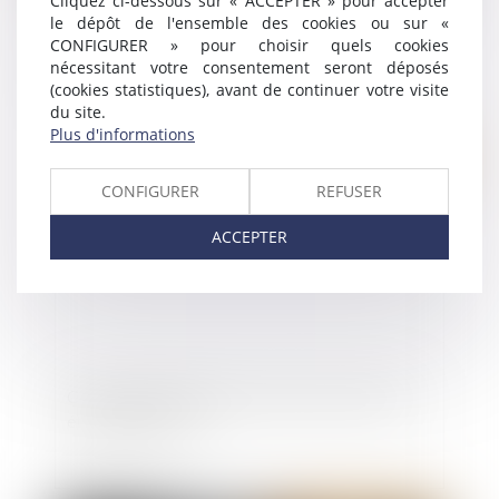
Cliquez ci-dessous sur « ACCEPTER » pour accepter
le dépôt de l'ensemble des cookies ou sur «
Bail emphytéotique : modalités d’imputation sur
CONFIGURER » pour choisir quels cookies
le prix de vente du bien des paiements effectués
nécessitant votre consentement seront déposés
par le preneur devenu acquéreur
(cookies statistiques), avant de continuer votre visite
du site.
Plus d'informations
Publié le :
22/02/2021
CONFIGURER
REFUSER
ACCEPTER
Comment s’organise la protection des mineurs
étrangers isolés ?