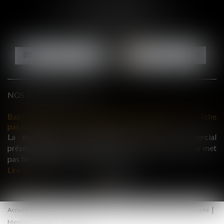
24 rue Durand - 34000 MONTPELLIER
Tél :
06 87 26 76 83
NOUS CONTACTER
NOUS LOCALISER
NOS DERNIERES ACTUS
 n'empêche
Servitude de passage : tous les propriétaires voisins n'o
à être appelés en justice
ommercial
La demande tendant à fixer l'assiette d'un passag
ion ne met
désenclaver un fonds n'est pas irrecevable du seul fait q
propriétaires de toutes les...
Lire la suite
Accueil
Actus
Honoraires
Contact
RDV en ligne
Plan du site
Mentions légales
Articles