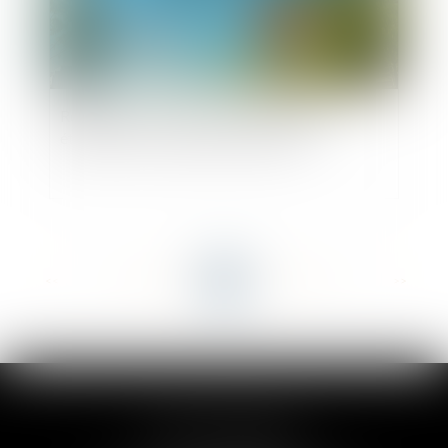
Retard dans la construction de logements
étudiants : mise en place de mesures
<<
<
...
80
81
82
83
84
85
86
...
>
>>
CLAIRE-LISE BREGOU