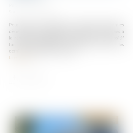
Publié le :
09/05/2025
Source :
www.weblex.fr
Pour rappel, le dispositif des certificats d’économies
d’énergie est une participation des entreprises privées à
la rénovation énergétique des bâtiments. Ce dispositif
fait l’objet d’ajustements réguliers. Quels sont les
derniers ajustements à connaître...
Lire la suite
Publié le :
09/05/2025