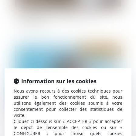
Quand la bonne foi neutralise la clause
d’exploitation
Publié le :
06/05/2025
Information sur les cookies
Nous avons recours à des cookies techniques pour
assurer le bon fonctionnement du site, nous
utilisons également des cookies soumis à votre
consentement pour collecter des statistiques de
Copropriété : pas de présomption automatique
visite.
Cliquez ci-dessous sur « ACCEPTER » pour accepter
sans vice ou défaut établi
le dépôt de l'ensemble des cookies ou sur «
CONFIGURER » pour choisir quels cookies