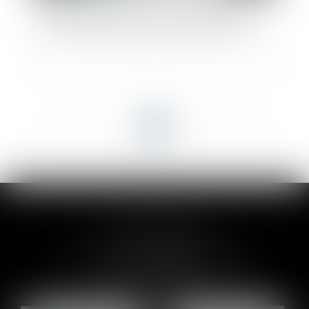
Clause de destination : la Cour de cassation
confirme l’exclusion des activités non prévues
<<
<
...
8
9
10
11
12
13
14
...
>
>>
CLAIRE-LISE BREGOU
24 rue Durand - 34000 MONTPELLIER
Tél :
06 87 26 76 83