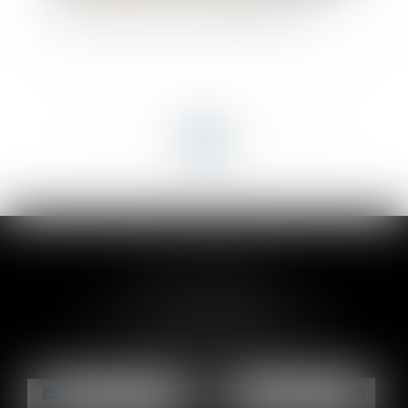
le PSLA peut financer un logement ancien
<<
<
...
83
84
85
86
87
88
89
...
>
>>
CLAIRE-LISE BREGOU
24 rue Durand - 34000 MONTPELLIER
Tél :
06 87 26 76 83
NOUS CONTACTER
NOUS LOCALISER