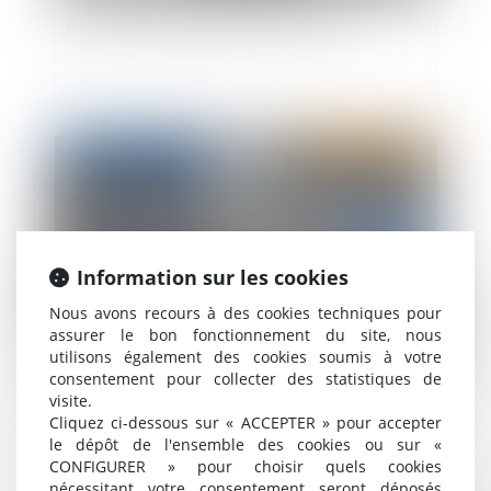
Achat bien immobilier et vices cachés
Publié le :
31/12/2020
Information sur les cookies
Nous avons recours à des cookies techniques pour
assurer le bon fonctionnement du site, nous
utilisons également des cookies soumis à votre
consentement pour collecter des statistiques de
Un voisin n'est pas toujours obligé de prêter son
visite.
terrain pour des travaux
Cliquez ci-dessous sur « ACCEPTER » pour accepter
le dépôt de l'ensemble des cookies ou sur «
CONFIGURER » pour choisir quels cookies
nécessitant votre consentement seront déposés