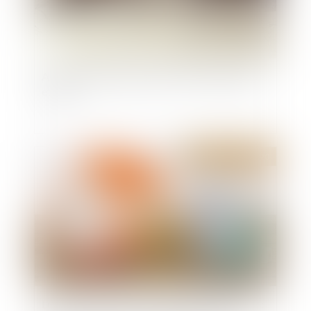
Assurance décennale voirie VRD : explications
et coût
Publié le :
23/12/2020
Location-accession à la propriété immobilière :