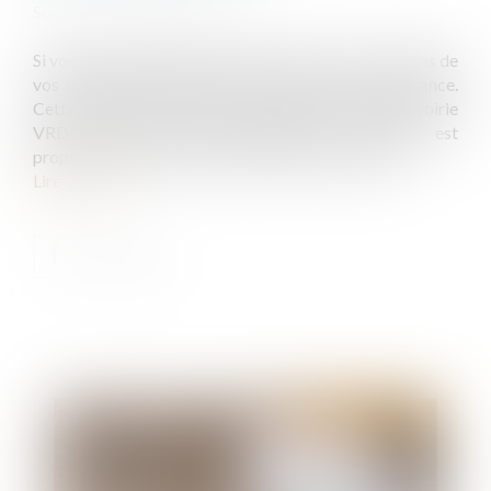
Source :
jardinage.lemonde.fr
Si vous êtes responsable de travaux de voirie, certains de
vos ouvrages doivent être couverts par une assurance.
Cette assurance se nomme l’assurance décennale voirie
VRD. Cette assurance décennale voirie VRD est
proposée par peu de professionnels de l’assurance...
Lire la suite
Publié le :
06/01/2021