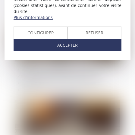
(cookies statistiques), avant de continuer votre visite
Publié le :
31/12/2020
du site.
Plus d'informations
CONFIGURER
REFUSER
ACCEPTER
Clauses réputées non écrites : la Cour de
cassation précise le régime des clauses
contraires à l’article L. 145-15 du Code de
commerce
Publié le :
23/12/2020