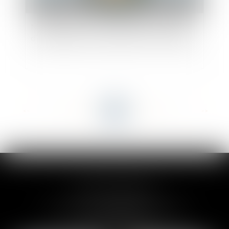
Nullité d’une clause de répartition des charges
d’un règlement de copropriété et office du juge
<<
<
...
25
26
27
28
29
30
31
...
>
>>
CLAIRE-LISE BREGOU
24 rue Durand - 34000 MONTPELLIER
Tél :
06 87 26 76 83