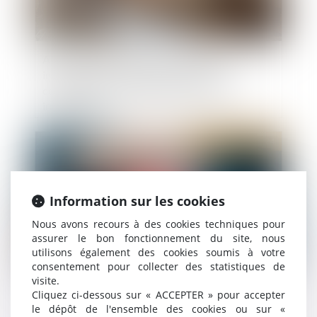
Action en fixation du loyer : l’assignation
introduite auprès du juge des loyers
commerciaux sans mémoire préalable est
irrecevable
Publié le :
27/02/2024
Information sur les cookies
Nous avons recours à des cookies techniques pour
assurer le bon fonctionnement du site, nous
utilisons également des cookies soumis à votre
consentement pour collecter des statistiques de
visite.
Coup d’envoi pour le dispositif Bail Rénov’ !
Cliquez ci-dessous sur « ACCEPTER » pour accepter
le dépôt de l'ensemble des cookies ou sur «