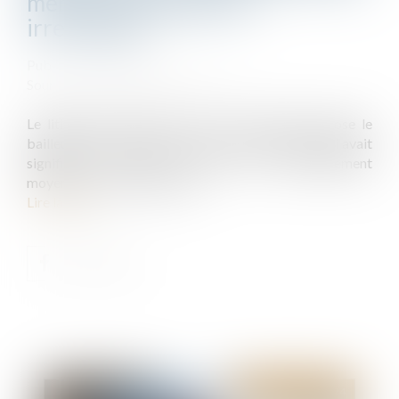
mémoire préalable est
irrecevable
Publié le :
27/02/2024
Source :
www.lemag-juridique.com
Le litige porté devant la Cour de cassation oppose le
bailleur d’un local commercial à son locataire, qui lui avait
signifié un congé avec offre de renouvellement
moyennant un nouveau loyer...
Lire la suite
Publié le :
06/03/2024