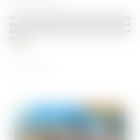
Source :
www.challenges.fr
Un projet immobilier peut s'entendre de différentes
manières. L'une d'elles consiste à acheter un terrain pour
faire construire. Plusieurs critères sont alors à prendre en
compte.
Lire la suite
Publié le :
08/12/2021