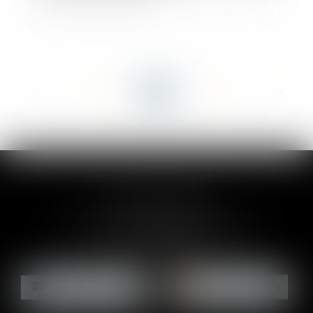
<<
<
...
64
65
66
67
68
69
70
...
>
>>
CLAIRE-LISE BREGOU
24 rue Durand - 34000 MONTPELLIER
Tél :
06 87 26 76 83
NOUS CONTACTER
NOUS LOCALISER