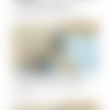
renouvellement n'empêche pas le
déplafonnement du loyer après douze ans
Publié le :
15/07/2026
L'immatriculation du locataire non requise
pour les locaux formant un tout avec le local
principal
Publié le :
07/07/2026