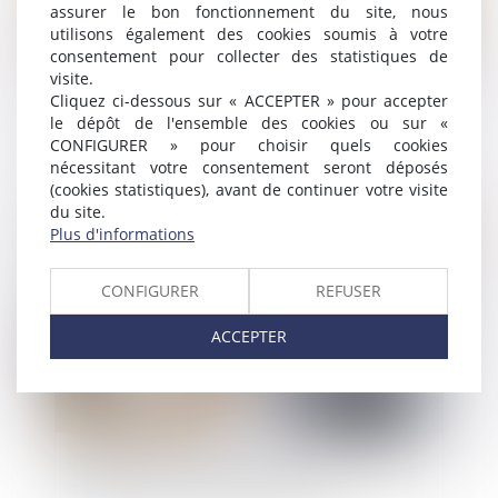
assurer le bon fonctionnement du site, nous
utilisons également des cookies soumis à votre
consentement pour collecter des statistiques de
visite.
Un processus irréversible de départ des lieux du
Cliquez ci-dessous sur « ACCEPTER » pour accepter
locataire fait obstacle au repentir du bailleur
le dépôt de l'ensemble des cookies ou sur «
CONFIGURER » pour choisir quels cookies
nécessitant votre consentement seront déposés
(cookies statistiques), avant de continuer votre visite
du site.
Publié le :
23/06/2026
Plus d'informations
CONFIGURER
REFUSER
ACCEPTER
Réforme des baux commerciaux 2026 : ce qui
change pour le bailleur qui gère seul