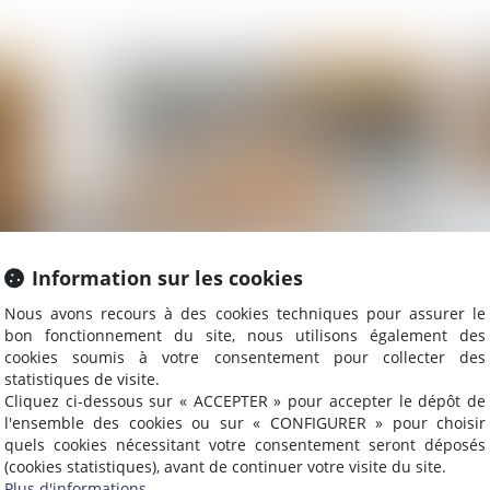
2025
Publié le :
17/09/2025
Information sur les cookies
s
Étiquette énergétique -Calcul du DPE : ce qui va
Ma
Nous avons recours à des cookies techniques pour assurer le
tée
changer
se
bon fonctionnement du site, nous utilisons également des
cookies soumis à votre consentement pour collecter des
statistiques de visite.
Cliquez ci-dessous sur « ACCEPTER » pour accepter le dépôt de
l'ensemble des cookies ou sur « CONFIGURER » pour choisir
2025
Publié le :
09/09/2025
quels cookies nécessitant votre consentement seront déposés
(cookies statistiques), avant de continuer votre visite du site.
Plus d'informations