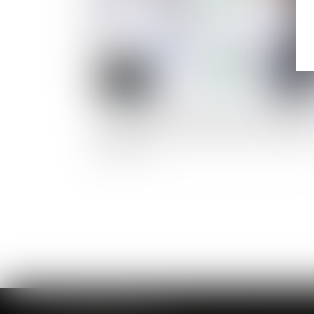
Mise en demeure d'un bailleur commercial pa
arrêté de péril grave et imminent concernant 
local loué