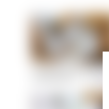
Publié le :
19/09/
Retrait-gonflement des sols : une aide pour le
propriétaires victimes de fissures expérimen
dans 11 départements
Publié le :
09/09/