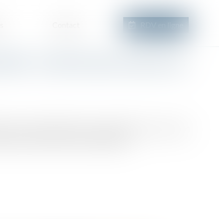
s
Contact
RDV en ligne
iétés : un décret pour préciser les
é au Journal officiel du 21 août 2025, est pris pour
de de la construction et de l’habitation...