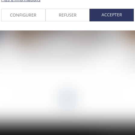
ACCEPTER
CONFIGURER
REFUSER
r
Registre national des copropriétés : un décret
La
le
pour préciser les données à déclarer
mo
l’a
<<
<
...
2
3
4
5
6
7
8
...
>
>>