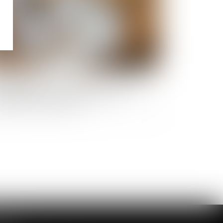
 pompe à chaleur ayant nécessité des travaux
destes n’est pas un ouvrage au sens de
rticle 1792 du Code civil !