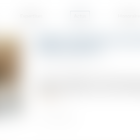
Expertises
Actus
Honoraire
Registre national des copropr
données à déclarer
Publié le :
09/09/2025
Source :
www.lemag-juridique.com
Le décret n° 2025-831 du 19 août 2025, publi
l’application des articles L 711-2 et L 711-3 du Co
Lire la suite