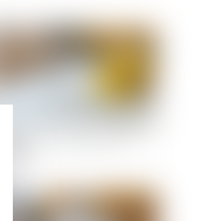
Publié le :
12/09/2025
PrimeRénov' : redémarrage prévu le 30
ptembre
Publié le :
05/09/2025