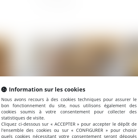
2024
Publié le :
04/12/2024
Information sur les cookies
Nous avons recours à des cookies techniques pour assurer le
bon fonctionnement du site, nous utilisons également des
 de
Promesse unilatérale de vente : un engagement
L'o
cookies soumis à votre consentement pour collecter des
irrévocable renforcé par la Cour de cassation
su
statistiques de visite.
Cliquez ci-dessous sur « ACCEPTER » pour accepter le dépôt de
l'ensemble des cookies ou sur « CONFIGURER » pour choisir
quels cookies nécessitant votre consentement seront déposés