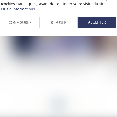
(cookies statistiques), avant de continuer votre visite du site.
2024
Publié le :
20/11/2024
Plus d'informations
ACCEPTER
CONFIGURER
REFUSER
at
L'assureur peut verser une indemnité à l'acheteur
Déc
même en cas de réception avec réserves
no
EP
<<
<
...
15
16
17
18
19
20
21
...
>
>>