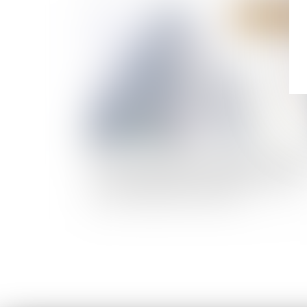
Publié le :
27/11/
Précision concernant le droit d’agir du syndic
des copropriétaires concernant un préjudice
subi par seulement certains lots