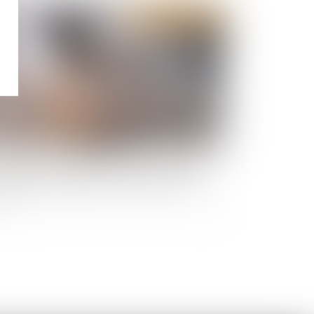
Publié le :
20/11/2024
laration et autorisation de mise en location :
uvelles compétences pour les maires et les
CI