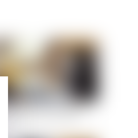
Publié le :
27/11/2024
bligation de l'architecte face au déficit de
rface précisée par la Cour de cassation