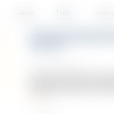
Expertises
Actus
Honoraire
Précision concernant le droit 
copropriétaires concernant u
certains lots
Publié le :
27/11/2024
Source :
www.lemag-juridique.com
Dans une affaire portée devant la Cour de cassati
d'un immeuble avait confié des travaux de ravale
sous la supervision d'un architecte, mais divers 
action en justice, après expertise, contre l'architec
Lire la suite