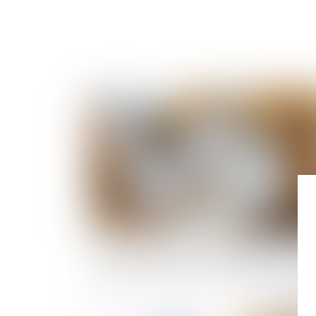
Publié le :
04/12/
La réception tacite d’un ouvrage et la retenue
garantie : précisions jurisprudentielles