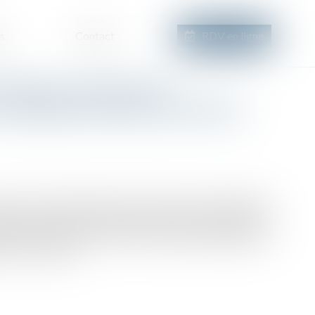
s
Contact
RDV en ligne
d’agir du syndicat des
n préjudice subi par seulement
on le 7 novembre dernier, le syndicat des copropriétaires
ment de façade et d'étanchéité à une société spécialisée,
désordres avaient été constatés, l’obligeant à engager une
te, son assureur...