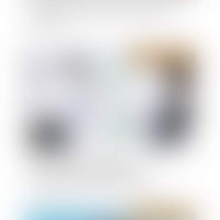
montant maximal garanti peut exclure toute
couverture
Publié le :
04/08/2026
Bail commercial : une demande de
renouvellement n'empêche pas le
déplafonnement du loyer après douze ans
Publié le :
04/08/2026