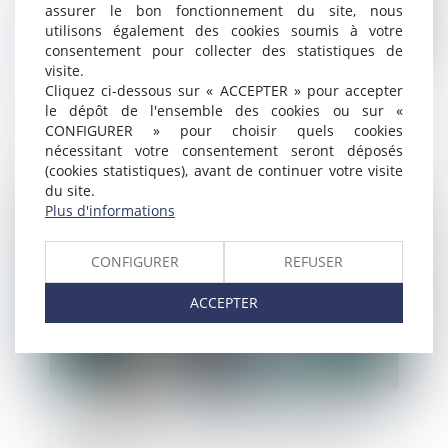
assurer le bon fonctionnement du site, nous
utilisons également des cookies soumis à votre
consentement pour collecter des statistiques de
visite.
Désignation d'un administrateur provisoire
Cliquez ci-dessous sur « ACCEPTER » pour accepter
l'absence de syndic s'apprécie au jour du
le dépôt de l'ensemble des cookies ou sur «
CONFIGURER » pour choisir quels cookies
jugement
nécessitant votre consentement seront déposés
(cookies statistiques), avant de continuer votre visite
du site.
Publié le :
24/07/2026
Plus d'informations
CONFIGURER
REFUSER
ACCEPTER
L’architecte sous-traitant et le maître d’œuvre
responsables du même dommage sont tenus à