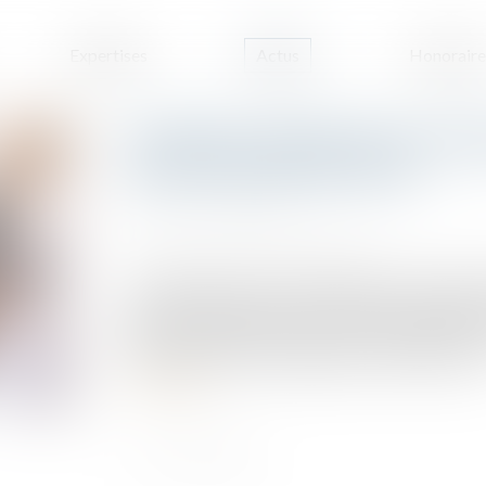
Expertises
Actus
Honoraire
Condition suspensive et comp
de la promesse de vente
Publié le :
12/09/2024
Source :
www.lemag-juridique.com
Par signature d’un acte authentique le 14 novem
autre (la bénéficiaire) une promesse unilatéral
parties avaient inclus à l’acte une condition suspe
les 15 jours suivants la signature, un prêt bancaire.
Lire la suite