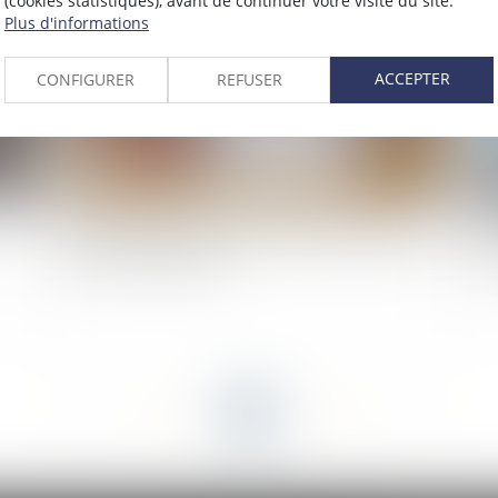
(cookies statistiques), avant de continuer votre visite du site.
Plus d'informations
ACCEPTER
CONFIGURER
REFUSER
Droit de préférence et confusion des qualités de
Ré
preneur et de bailleur
fo
<<
<
...
19
20
21
22
23
24
25
...
>
>>