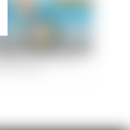
partition des cotisations fonds travaux en
nction des tantièmes ?