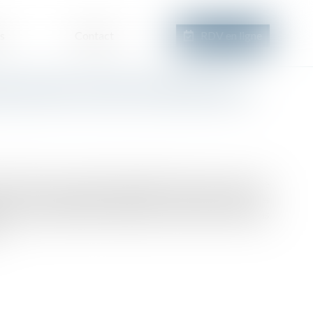
s
Contact
RDV en ligne
ortement fautif du bénéficiaire
bre 2019, une société promettante avait conclu avec une
e de vente d’immeuble, expirant le 30 janvier 2020. Les
nsive, prévoyant que la bénéficiaire devait solliciter, dans
..