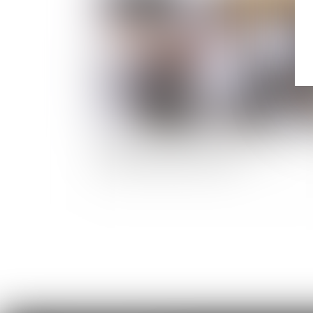
Encadrement des loyers : le dispositif est
reconduit jusqu’en juillet 2025