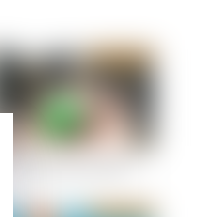
Publié le :
28/08/2024
8 communes reclassées en zone tendue pour
oster le logement locatif intermédiaire
Publié le :
07/08/2024