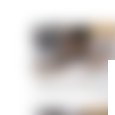
Publié le :
12/09/
Condition suspensive et comportement fauti
du bénéficiaire de la promesse de vente
Publié le :
21/08/