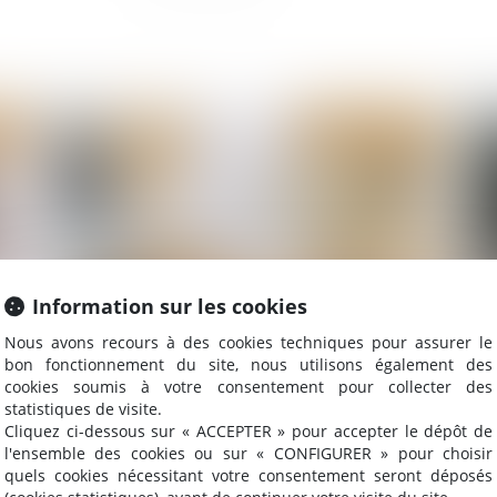
2024
Publié le :
04/09/2024
Information sur les cookies
Nous avons recours à des cookies techniques pour assurer le
f
Comment sont calculées les révisions de loyer ?
68
bon fonctionnement du site, nous utilisons également des
cookies soumis à votre consentement pour collecter des
bo
statistiques de visite.
Cliquez ci-dessous sur « ACCEPTER » pour accepter le dépôt de
l'ensemble des cookies ou sur « CONFIGURER » pour choisir
quels cookies nécessitant votre consentement seront déposés
2024
Publié le :
20/08/2024